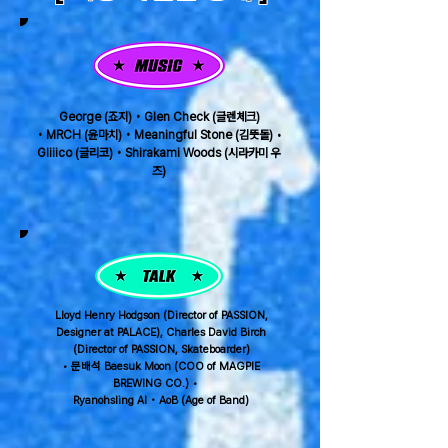
George (죠지) • Glen Check (글렌체크)
• MRCH (윤마치) • Meaningful Stone (김뜻돌) •
Gliiico (글리코) • Shirakami Woods (시라카미 우
즈)
Lloyd Henry Hodgson (Director of PASSION,
Designer at PALACE), Charles David Birch
(Director of PASSION, Skateboarder)
• 문배석 Baesuk Moon (COO of MAGPIE
BREWING CO.) •
Ryanohsling AI • AoB (Age of Band)