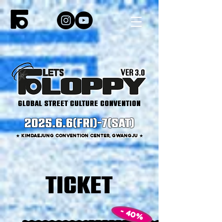
global street culture convention
2025.6.6(fri)-7(sat)
★
kimdaejung convention center, gwangju
★
ticket
- 40%