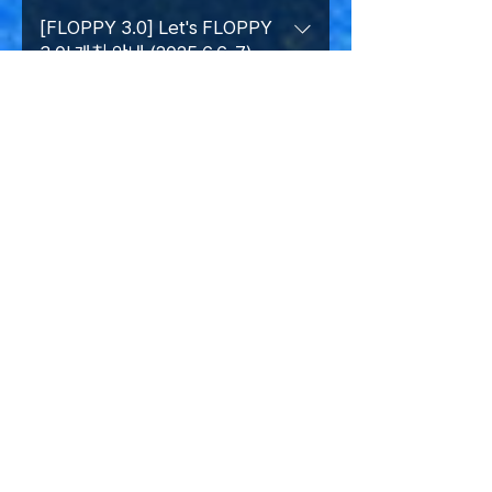
의 공개모집을 시작합니다‼️ 플로피3.0에서 준
브랜드 노출 ▪️ 주요 협찬 범위는 세부 협의 가
다! --------------------------------------
[FLOPPY 3.0] Let's FLOPPY
비한 다양한 컨텐츠를 제대로 즐기기 위해서는
능 ▪️ 플로피 현장 주요 스팟에 로고 노출 ▪️ 스
3.0! 개최 안내 (2025.6.6-7)
------------------------------------------
에너지 보충이 필수! 💪🏻 FLOPPY WORLD
폰서 형태에 따른 혜택 증정 ❇️ 참여방법 ▪️ 문
--- [MUSIC] George (죠지) • Glen
아티스트와 참가자가 모두 즐기는 부스운영을
의/지원: info@floppyworld.com ▪️ 모집기
[ Let's FLOPPY 3.0! ] 2025년 6월 6일
Check (글렌체크) • MRCH (윤마치) •
진행할 업체를 모집합니다! 광주 지역 업체가
간: ~2025년 5월 10일(토) ✔️ 메일을 통해 브
(금)-7일(토) 광주광역시 김대중컨벤션센터에
Meaningful Stone (김뜻돌) • Gliiico (글리
아니더라도 전국 어디든! 참여할 수 있는 업체
랜드의 정보와 주요 프로그램 및 서비스(메뉴
서 개최됩니다. - FLOPPY WORLD - 『플로
코) • Shirakami Woods (시라카미 우즈)
라면! 지원가능한 오픈콜이니 많은 관심 바랍니
포함)를 작성해주세요! ✔️ 작성된 메일을 기반
VENUE
피 월드』는 뮤직, 패션, 아트, 푸드라는 늘 함께
[TALK] Lloyd Henry Hodgson (Director
다 🩵 💎 𝗙𝗟𝗢𝗣𝗣𝗬 𝟯.𝟬 <𝗢𝗣𝗘𝗡 𝗖𝗔𝗟𝗟>
으로 기재된 담당자 연락처로 개별 연락드릴 예
하고 향유하는 문화 속에서 서로 다른 취향을
of PASSION, Designer at PALACE),
🔊 ▫️모집분야: 🎨아트/👒패션/🌮푸드 ▫️모집기
정입니다. ⭐️ 플로피와 새로운 경험을 함께 만
가진 사람들이 자신의 취향을 마음껏 보여주고,
Charles David Birch (Director of
KIMDAEJUNG
간: ~ 4월 20일(일) ▫️결과발표: 5월 2일(금) 신
들어갈 공식스폰서는 부스 프로그램에 포함됩
그 과정에서 새로운 취향도 발견하며 또 함께
PASSION, Skateboarder) • 문배석
청 메일 및 유선번호로 연락 ▫️지원링크:
CONVENTION CENTER,
니다! 〰️ We are seeking sponsors to
만들어가는 ‘온 세상의 취향 저장소’ 입니다. 취
Baesuk Moon (COO of MAGPIE
https://forms.gle/bVzPsTJNTsCbV5BF6
join the Global Street Culture
GWANGJU
향이 있는 사람들로 가득한, 지루할 틈 없는『플
BREWING CO.) • Ryanohsling AI • AoB
✔️ 더욱 자세한 내용은 지원링크를 통해 확인
30, Sangmunuri-ro, Seo-gu, Gwangju, Republic
Convention, Let’s FLOPPY 3.0!
로피 월드』 속에서는 어떤 취향이든 존중 & 환
(Age of Band) [ART & FASHION]
of Korea
해주세요. > Instagram link <
Experience a new level of brand
영 받습니다. ------------------------------
PASSION • Ryota Daimon • Tulrexx •
engagement at Let’s FLOPPY 3.0,
Book Accomodation
------------------------------------------
SELL THE SOULS • Madbacon Store •
where talks, music, fashion, art, and
------------- [Let's FLOPPY 3.0! ] June
Rip N Repair • ÉGON •
F&B come together in one vibrant
(If you wish to book accommodation in Gwangju,
6-7, 2025 Kimdaejung Convention
FUCKTHATNERDSHOP • The
you can make a reservation at a lower cost through
space. 🎪 ❇️ Official Sponsor
Center, Gwangju - FLOPPY WORLD -
Childhood Home [FOOD] WERK
the link above.)
Information ▪️ Brand exposure through