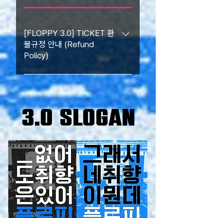
[FLOPPY 3.0] TICKET 환
불규정 안내 (Refund
Policy)
블라인드 티켓 - 환불 가능 기간이 끝났습
니다. 2. 얼리버드 티켓 / 레귤러 티켓 /
광주&전남 지역민 할인티켓 / 전시
3.0 SLOGAN
ONLY - 6/2(월) 23:59까지 100% 환
불, 이후 환불 불가 -------------------
-------------------- Blind Ticket -
The refund period has ended. 2.
Early Bird / Regular / Gwangju &
Jeonnam local residents /
Exhibition ONLY Ticket - A 100%
refund is available until 11:59 PM
on June 2nd (Monday). After that,
no refunds will be allowed.