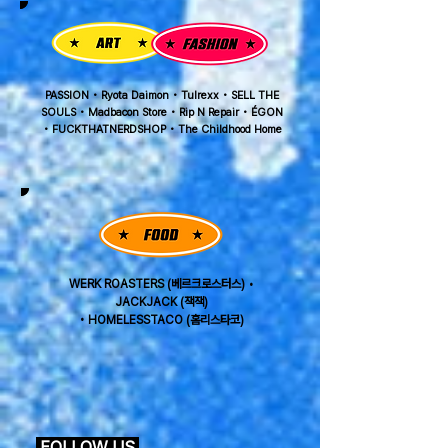
PASSION • Ryota Daimon • Tulrexx • SELL THE
SOULS • Madbacon Store • Rip N Repair • ÉGON
• FUCKTHATNERDSHOP • The Childhood Home
WERK ROASTERS (베르크로스터스) •
JACKJACK (잭잭)
•
HOMELESSTACO (홈리스타코)
FOLLOW US