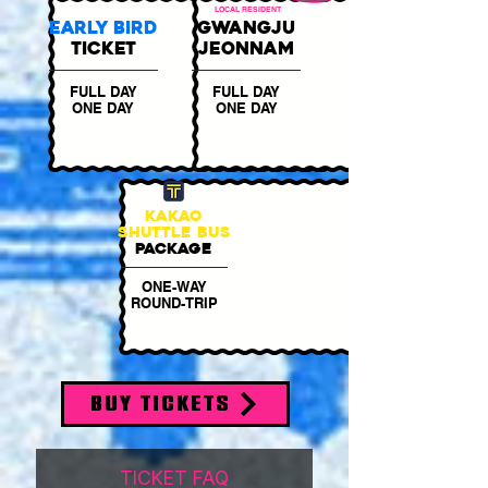
LOCAL RESIDENT
Early Bird
GWANGJU
TICKET
JEONNAM
FULL DAY
FULL DAY
ONE DAY
ONE DAY
KAKAO
SHUTTLE BUS
PACKAGE
ONE-WAY
ROUND-TRIP
BUY TICKETS
TICKET FAQ